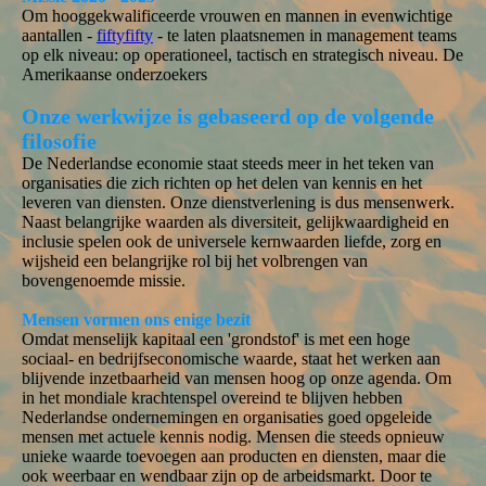
Om hooggekwalificeerde vrouwen en mannen in evenwichtige
aantallen -
fiftyfifty
- te laten plaatsnemen in management teams
op elk niveau: op operationeel, tactisch en strategisch niveau. De
Amerikaanse onderzoekers
Onze werkwijze is gebaseerd op de volgende
filosofie
De Nederlandse economie staat steeds meer in het teken van
organisaties die zich richten op het delen van kennis en het
leveren van diensten. Onze dienstverlening is dus mensenwerk.
Naast belangrijke waarden als diversiteit, gelijkwaardigheid en
inclusie spelen ook de universele kernwaarden liefde, zorg en
wijsheid een belangrijke rol bij het volbrengen van
bovengenoemde missie.
Mensen vormen ons enige bezit
Omdat menselijk kapitaal een 'grondstof' is met een hoge
sociaal- en bedrijfseconomische waarde, staat het werken aan
blijvende inzetbaarheid van mensen hoog op onze agenda. Om
in het mondiale krachtenspel overeind te blijven hebben
Nederlandse ondernemingen en organisaties goed opgeleide
mensen met actuele kennis nodig. Mensen die steeds opnieuw
unieke waarde toevoegen aan producten en diensten, maar die
ook weerbaar en wendbaar zijn op de arbeidsmarkt. Door te