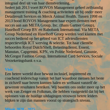
integraal deel uit van haar dienstverlening.
Sedert juli 2013 voert ROVOS Management geheel zelfstandig
management training & coaching activiteiten uit bij onder meer
Detailresult Services en Merck Animal Health. Tussen 1998 en
2013 bood ROVOS Management haar expert diensten met
succes aan aan META Group, Inc. (thans Gartner Group),
Haselhoff Groep BV en Rabobank International. Via META
Group Nederland en Haselhoff Groep werden veel klanten met
succes bediend op het gebied van ICT adviesdiensten
respectievelijk ICT werving & selectie. Tot haar clientèle
behoorden Royal Dutch/Shell, Belastingdienst, Essent,
Manutan, Capgemini, KPN, vts Politie Nederland, Gasunie,
McGregor Fashion Group, International Card Services, Sociale
Verzekeringsbank e.v.a.
Visie
Een betere wereld door bewust inclusief, inspirerend en
coachend leiderschap vanuit het hart waardoor mensen het beste
in zichzelf naar boven kunnen halen en welhaast vanzelf de
gewenste resultaten bereiken. Wij baseren ons onder meer op het
werk van Zenger en Folkman, die hebben vastgesteld dat bij het
oplossen van de huidige uitdagingen vrouwen betere leiders
blijken te zijn dan mannen vooral op strategisch niveau.
Missie 2020 - 2025